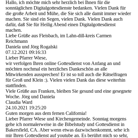
Hallo, ich möchte mich sehr herzlich bei Ihnen für die
sonntäglichen Digitalgottesdienste bedanken. Vielen Dank für
die große Arbeit und Mühe, die Sie sich alle damit immer wieder
machen. Sie sind ein Segen, vielen Dank. Vielen Dank auch
dafür, daß Sie für Heilig Abend einen Digitalgottesdienst
machen.
Liebe Grüße aus Fleisbach, im Lahn-dill-kreis Carmen
Reichmann
Daniela und Jörg Rogalski
07.12.2021
09:16:33
Lieber Pfarrer Wiese,
wir verfolgen Ihren online Gottesdienst von Anfang an und
möchten nochmal ein herzliches Dankeschön an alle
Mitwirkenden aussprechen! Er ist so toll auch die Rätselfragen
für Groß und Klein :). Vielen vielen Dank das diese weiterhin
stattfinden.
Viele Grüße aus Franken, bleiben Sie gesund und eine gesegnete
Woche. Jörg und Daniela
Claudia Ward
24.10.2021
19:25:20
Guten morgen aus dem fernen California!
Lieber Pfarrer Wiese und Kirchengemeinde. Sonntag morgens
gehe ich normalerweise in die Bibelstudy und Gottesdienst in
Bakersfield, CA. Aber wenn etwas dazwischenkommt, sehe ich
mir Ihren Gottesdienst auf youtube an. Es berührt mich so sehr,