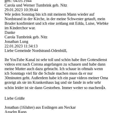
geb.: 04.05.1944
Carola und Werner Tumbrink geb. Nitz
29.01.2023
10:39:44
Wie jeden Sonntag bin ich mit meinem Mann wieder auf
Nordstrand in der Kirche, in der meine Schwester getauft, mein
Bruder konfirmiert und ich eine zeitlang mit Edda, Luise, Wiebke
im Kinderchor war.
Danke
Carola Tumbrink geb. Nitz
Jonathan Lung
22.01.2023
11:34:13
Liebe Gemeinde Nordstrand-Odenbüll,
Ihr YouTube Kanal ist sehr toll und schön habe ihre Gottesdienst
videos erst nach Corona angefangen zu schauen und habe dann
meine Mutter auch dazu gebracht. Ich schaue in oftmals wenn
ich Sonntags viel für die Schule machen muss da er nur
30minuten geht. Außerdem habe ich ein paar videos meiner Oma
gezeigt als sie im Krankenhaus lag und sie fande in sehr sehr
schön leider ist sie dann Gestorben. Immer weiter so machen👍.
Liebe Grüße
Jonathan (16Jahre) aus Esslingen am Neckar
Anselm Rapp