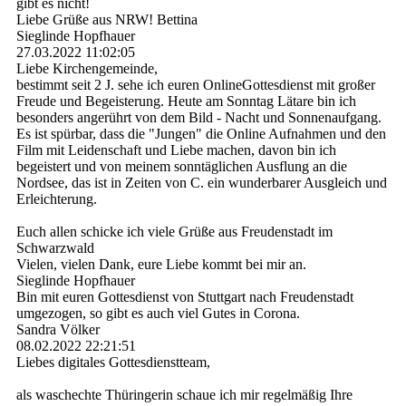
gibt es nicht!
Liebe Grüße aus NRW! Bettina
Sieglinde Hopfhauer
27.03.2022
11:02:05
Liebe Kirchengemeinde,
bestimmt seit 2 J. sehe ich euren OnlineGottesdienst mit großer
Freude und Begeisterung. Heute am Sonntag Lätare bin ich
besonders angerührt von dem Bild - Nacht und Sonnenaufgang.
Es ist spürbar, dass die "Jungen" die Online Aufnahmen und den
Film mit Leidenschaft und Liebe machen, davon bin ich
begeistert und von meinem sonntäglichen Ausflung an die
Nordsee, das ist in Zeiten von C. ein wunderbarer Ausgleich und
Erleichterung.
Euch allen schicke ich viele Grüße aus Freudenstadt im
Schwarzwald
Vielen, vielen Dank, eure Liebe kommt bei mir an.
Sieglinde Hopfhauer
Bin mit euren Gottesdienst von Stuttgart nach Freudenstadt
umgezogen, so gibt es auch viel Gutes in Corona.
Sandra Völker
08.02.2022
22:21:51
Liebes digitales Gottesdienstteam,
als waschechte Thüringerin schaue ich mir regelmäßig Ihre