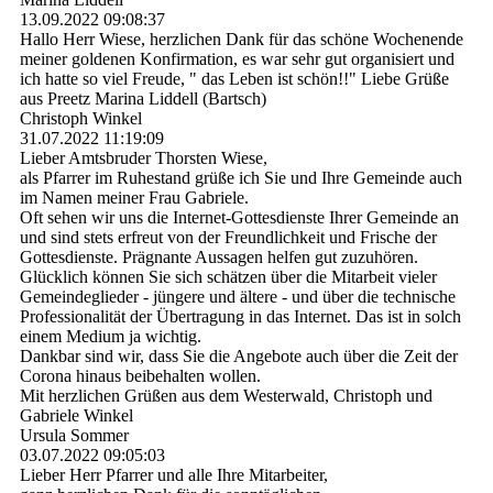
13.09.2022
09:08:37
Hallo Herr Wiese, herzlichen Dank für das schöne Wochenende
meiner goldenen Konfirmation, es war sehr gut organisiert und
ich hatte so viel Freude, " das Leben ist schön!!" Liebe Grüße
aus Preetz Marina Liddell (Bartsch)
Christoph Winkel
31.07.2022
11:19:09
Lieber Amtsbruder Thorsten Wiese,
als Pfarrer im Ruhestand grüße ich Sie und Ihre Gemeinde auch
im Namen meiner Frau Gabriele.
Oft sehen wir uns die Internet-Gottesdienste Ihrer Gemeinde an
und sind stets erfreut von der Freundlichkeit und Frische der
Gottesdienste. Prägnante Aussagen helfen gut zuzuhören.
Glücklich können Sie sich schätzen über die Mitarbeit vieler
Gemeindeglieder - jüngere und ältere - und über die technische
Professionalität der Übertragung in das Internet. Das ist in solch
einem Medium ja wichtig.
Dankbar sind wir, dass Sie die Angebote auch über die Zeit der
Corona hinaus beibehalten wollen.
Mit herzlichen Grüßen aus dem Westerwald, Christoph und
Gabriele Winkel
Ursula Sommer
03.07.2022
09:05:03
Lieber Herr Pfarrer und alle Ihre Mitarbeiter,