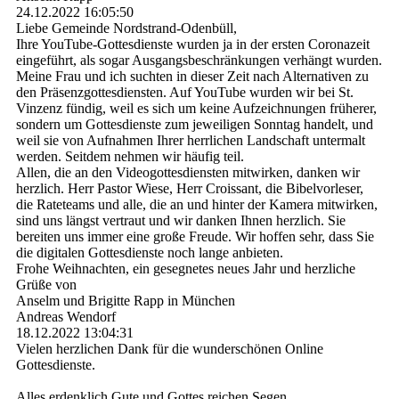
24.12.2022
16:05:50
Liebe Gemeinde Nordstrand-Odenbüll,
Ihre YouTube-Gottesdienste wurden ja in der ersten Coronazeit
eingeführt, als sogar Ausgangsbeschränkungen verhängt wurden.
Meine Frau und ich suchten in dieser Zeit nach Alternativen zu
den Präsenzgottesdiensten. Auf YouTube wurden wir bei St.
Vinzenz fündig, weil es sich um keine Aufzeichnungen früherer,
sondern um Gottesdienste zum jeweiligen Sonntag handelt, und
weil sie von Aufnahmen Ihrer herrlichen Landschaft untermalt
werden. Seitdem nehmen wir häufig teil.
Allen, die an den Videogottesdiensten mitwirken, danken wir
herzlich. Herr Pastor Wiese, Herr Croissant, die Bibelvorleser,
die Rateteams und alle, die an und hinter der Kamera mitwirken,
sind uns längst vertraut und wir danken Ihnen herzlich. Sie
bereiten uns immer eine große Freude. Wir hoffen sehr, dass Sie
die digitalen Gottesdienste noch lange anbieten.
Frohe Weihnachten, ein gesegnetes neues Jahr und herzliche
Grüße von
Anselm und Brigitte Rapp in München
Andreas Wendorf
18.12.2022
13:04:31
Vielen herzlichen Dank für die wunderschönen Online
Gottesdienste.
Alles erdenklich Gute und Gottes reichen Segen.