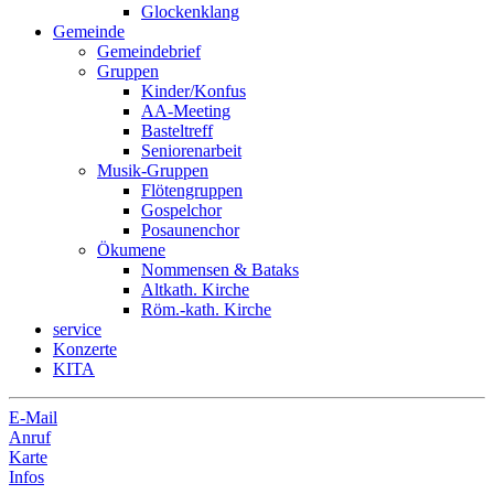
Glockenklang
Gemeinde
Gemeindebrief
Gruppen
Kinder/Konfus
AA-Meeting
Basteltreff
Seniorenarbeit
Musik-Gruppen
Flötengruppen
Gospelchor
Posaunenchor
Ökumene
Nommensen & Bataks
Altkath. Kirche
Röm.-kath. Kirche
service
Konzerte
KITA
E-Mail
Anruf
Karte
Infos